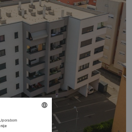
VA
a. Uporabom
CROATIAN
jnije
ENGLISH