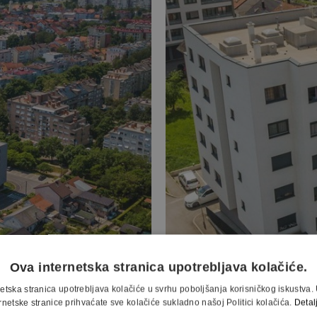
A STANO
Ova internetska stranica upotrebljava kolačiće.
etska stranica upotrebljava kolačiće u svrhu poboljšanja korisničkog iskustv
rnetske stranice prihvaćate sve kolačiće sukladno našoj Politici kolačića.
Detal