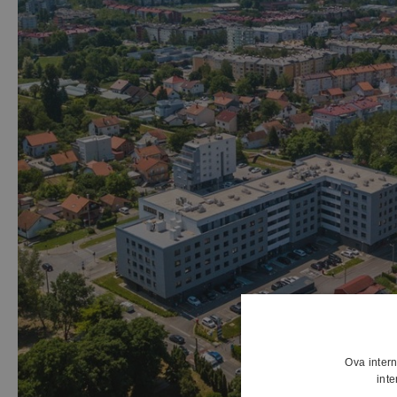
PRODAJ
Ova intern
inte
Gradna Gardens - Samobor