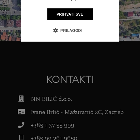
PRIHVATI SVE
PRILAGODI
KONTAKTI
NN BILIĆ d.o.o.
Ivane Brlić - Mažuranić 2C, Zagreb
+385 1 37 55 999
+385 99 261 9650