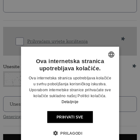
Prihvaćam uvjete korištenja
Ova internetska stranica
Unesite kod sa slike
upotrebljava kolačiće.
CROATIAN
Ova internetska stranica upotrebljava kolačiće
ENGLISH
u svrhu poboljšanja korisničkog iskustva.
Uporabom internetske stranice prihvaćate sve
kolačiće sukladno našoj Politici kolačića.
Detaljnije
Generiraj novu sliku s kodom
PRIHVATI SVE
PRILAGODI