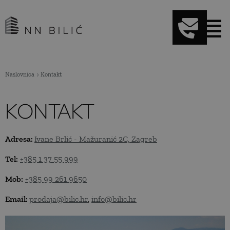
Naslovnica
Kontakt
KONTAKT
Adresa:
Ivane Brlić - Mažuranić 2C, Zagreb
Tel:
+385 1 37 55 999
Mob:
+385 99 261 9650
Email:
prodaja@bilic.hr
,
info@bilic.hr